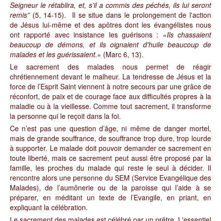
Seigneur le rétablira, et, s’il a commis des péchés, ils lui seront
remis”
(5, 14-15). Il se situe dans le prolongement de l'action
de Jésus lui-même et des apôtres dont les évangélistes nous
ont rapporté avec insistance les guérisons : «
Ils chassaient
beaucoup de démons, et ils oignaient d'huile beaucoup de
malades et les guérissaient.
» (Marc 6, 13).
Le sacrement des malades nous permet de réagir
chrétiennement devant le malheur. La tendresse de Jésus et la
force de l’Esprit Saint viennent à notre secours par une grâce de
réconfort, de paix et de courage face aux difficultés propres à la
maladie ou à la vieillesse. Comme tout sacrement, il transforme
la personne qui le reçoit dans la foi.
Ce n’est pas une question d’âge, ni même de danger mortel,
mais de grande souffrance, de souffrance trop dure, trop lourde
à supporter. Le malade doit pouvoir demander ce sacrement en
toute liberté, mais ce sacrement peut aussi être proposé par la
famille, les proches du malade qui reste le seul à décider. Il
rencontre alors une personne du SEM (Service Evangélique des
Malades), de l’aumônerie ou de la paroisse qui l’aide à se
préparer, en méditant un texte de l’Evangile, en priant, en
expliquant la célébration.
Le sacrement des malades est célébré par un prêtre. L'essentiel