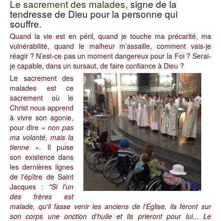
Le sacrement des malades,
signe de la
tendresse de Dieu pour la personne qui
souffre.
Quand la vie est en péril, quand je touche ma précarité, ma
vulnérabilité, quand le malheur m’assaille, comment vais-je
réagir ? N’est-ce pas un moment dangereux pour la Foi ? Serai-
je capable, dans un sursaut, de faire confiance à Dieu ?
Le sacrement des
malades est ce
sacrement où le
Christ nous apprend
à vivre son agonie,
pour dire
« non pas
ma volonté, mais la
tienne »
. Il puise
son existence dans
les dernières lignes
de l'épître de Saint
Jacques :
"Si l'un
des frères est
malade, qu'il fasse venir les anciens de l’Eglise, ils feront sur
son corps une onction d'huile et ils prieront pour lui... Le