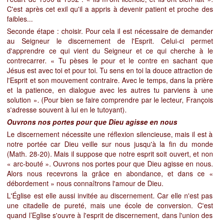
C'est après cet exil qu'il a appris à devenir patient et proche des
faibles...
Seconde étape : choisir. Pour cela il est nécessaire de demander
au Seigneur le discernement de l'Esprit.
Celui-ci permet
d'apprendre ce qui vient du Seigneur et ce qui cherche à le
contrecarrer. « Tu pèses le pour et le
contre en sachant que
Jésus est avec toi et pour toi. Tu sens en toi la douce attraction de
l'Esprit et son mouvement contraire. Avec le temps, dans la
prière
et la patience, en dialogue avec les autres tu parviens à une
solution ». (Pour bien se faire comprendre par le lecteur, François
s'adresse souvent à lui en le tutoyant).
Ouvrons nos portes pour que Dieu agisse en nous
Le discernement nécessite une réflexion silencieuse, mais il est à
notre portée car Dieu veille sur nous jusqu'à la fin du monde
(Math. 28-20). Mais il suppose que notre esprit soit ouvert, et non
« arc-bouté ».
Ouvrons nos portes pour que Dieu agisse en nous.
Alors nous recevrons la grâce en abondance, et dans ce «
débordement » nous connaîtrons l'amour de Dieu.
L'Église est elle aussi invitée au discernement. Car elle n'est pas
une citadelle de pureté, mais une école de conversion. C'est
quand l’Eglise s'ouvre à l'esprit de discernement, dans l'union des