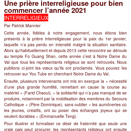
Une prière interreligieuse pour bien
commencer l’année 2021
INTERRELIGIEUX
Par Patrick Mannier
Cette année, fidèles à notre engagement, nous étions bien
présents à la prière interreligieuse pour la paix du 1er janvier,
laquelle n’a pas perdu en intensité malgré la situation sanitaire.
Alors qu'habituellement et depuis 2013 cette rencontre se déroule
au temple Fo Guang Shan, cette année c’est à Notre Dame du
Val que tous les représentants religieux se sont retrouvés. Nous
publions ci-joint les vœux qu’ils ont proclamés. Vous pouvez les
retrouver sur You Tube en cherchant Notre Dame du Val.
Ensuite, plusieurs intervenants ont mis en exergue la « nécessité
d’une plus grande humilité, remettant en cause la course au
matériel » (Farid Chaoui), « la solidarité qui n’a pas manqué de se
produire, notamment par la mobilisation des membres du Secours
Catholique » (Père Dominique), sans oublier « les aumôneries où
les jeunes, créatifs, ont su poser des échanges joyeux qui se
veulent durables » (Emmanuelle Teng).
Pour illustrer et formaliser ce désir de fraternité que seule une
vraie paix peut procurer, les représentants religieux ont ensuite