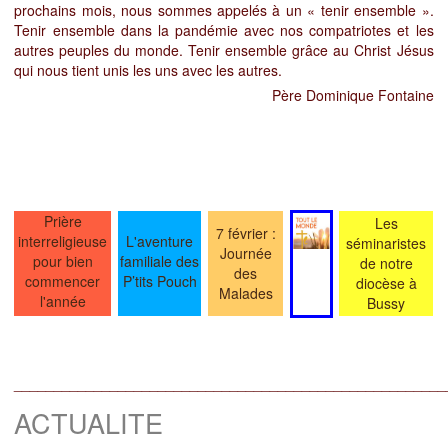
prochains mois, nous sommes appelés à un « tenir ensemble ».
Tenir ensemble dans la pandémie avec nos compatriotes et les
autres peuples du monde. Tenir ensemble grâce au Christ Jésus
qui nous tient unis les uns avec les autres.
Père Dominique Fontaine
Prière
Les
7 février :
interreligieuse
L'aventure
séminaristes
Journée
pour bien
familiale des
de notre
des
commencer
P’tits Pouch
diocèse à
Malades
l'année
Bussy
______________________________________________________
ACTUALITE