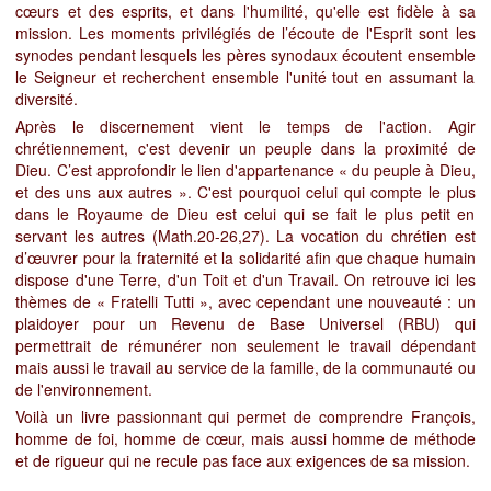
cœurs et des esprits, et dans l'humilité, qu'elle est fidèle à sa
mission. Les moments privilégiés de l’écoute de l'Esprit sont les
synodes pendant lesquels les pères synodaux écoutent ensemble
le Seigneur et recherchent ensemble l'unité tout en assumant la
diversité.
Après le discernement vient le temps de l'action. Agir
chrétiennement, c'est devenir un peuple dans la proximité de
Dieu. C’est approfondir le lien d'appartenance
« du peuple à Dieu,
et des uns aux autres ».
C'est pourquoi celui qui compte le plus
dans le Royaume de Dieu est celui qui se fait le plus petit en
servant les autres (Math.20-26,27). La vocation du chrétien est
d’œuvrer pour la fraternité
et la solidarité afin que chaque humain
dispose d'une Terre, d'un Toit et d'un Travail
. On retrouve ici les
thèmes de « Fratelli Tutti », avec cependant une nouveauté : un
plaidoyer pour un Revenu de Base Universel (RBU) qui
permettrait de rémunérer non seulement le travail dépendant
mais aussi le travail au service de la famille, de la communauté ou
de l'environnement.
Voilà un livre passionnant qui permet de comprendre François,
homme de foi, homme de cœur, mais aussi homme de méthode
et de rigueur qui ne recule pas face aux exigences de sa mission.