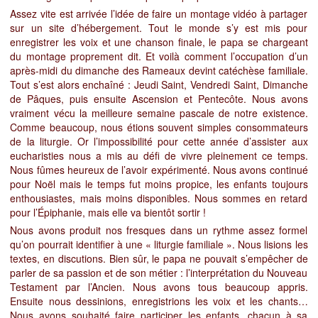
Assez vite est arrivée l’idée de faire un montage vidéo à partager
sur un site d’hébergement. Tout le monde s’y est mis pour
enregistrer les voix et une chanson finale, le papa se chargeant
du montage proprement dit. Et voilà
comment l’occupation d’un
après-midi du dimanche des Rameaux devint catéchèse familiale.
Tout s’est alors enchaîné :
Jeudi Saint, Vendredi Saint, Dimanche
de Pâques, puis ensuite Ascension et Pentecôte. Nous avons
vraiment vécu la meilleure semaine pascale de notre existence.
Comme beaucoup, nous étions souvent simples consommateurs
de la liturgie. Or l’impossibilité pour cette année d’assister aux
eucharisties nous a mis au défi de vivre pleinement ce temps.
Nous fûmes heureux de l’avoir expérimenté. Nous avons continué
pour Noël mais le temps fut moins propice, les enfants toujours
enthousiastes, mais moins disponibles. Nous sommes en retard
pour l’Épiphanie, mais elle va bientôt sortir !
Nous avons produit nos fresques dans un rythme assez formel
qu’on pourrait identifier à une « liturgie familiale ». Nous lisions les
textes, en discutions. Bien sûr, le papa ne pouvait s’empêcher de
parler de sa passion et de son métier : l’interprétation du Nouveau
Testament par l’Ancien. Nous avons tous beaucoup appris.
Ensuite nous dessinions, enregistrions les voix et les chants…
Nous avons souhaité faire participer les enfants, chacun à sa