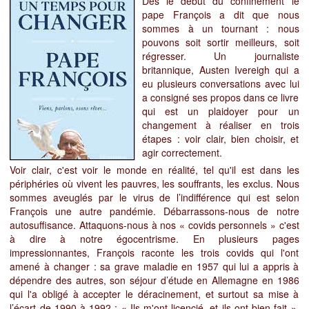
Dès le début du confinement le
pape François a dit que nous
sommes à un tournant : nous
pouvons soit sortir meilleurs, soit
régresser. Un journaliste
britannique, Austen Ivereigh qui a
eu plusieurs conversations avec lui
a consigné ses propos dans ce livre
qui est un plaidoyer pour un
changement à réaliser en trois
étapes : voir clair, bien choisir, et
agir correctement.
Voir clair, c'est voir le monde en réalité, tel qu'il est dans les
périphéries où vivent les pauvres, les souffrants, les exclus. Nous
sommes aveuglés par le virus de l’indifférence qui est selon
François une autre pandémie. Débarrassons-nous de notre
autosuffisance. Attaquons-nous à nos « covids personnels » c'est
à dire à notre égocentrisme. En plusieurs pages
impressionnantes, François raconte les trois covids qui l'ont
amené à changer : sa grave maladie en 1957 qui lui a appris à
dépendre des autres, son
séjour d’étude en Allemagne en 1986
qui l'a obligé à accepter le déracinement, et surtout sa mise à
l’écart de 1990 à 1992 :
« Ils m'ont licencié, et ils ont bien fait ».