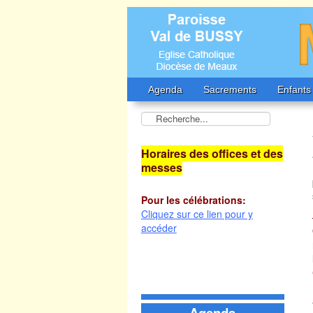
Agenda
Sacrements
Enfants
Horaires des offices et des
messes
Pour les célébrations:
Cliquez sur ce lien pour y
accéder
Agenda