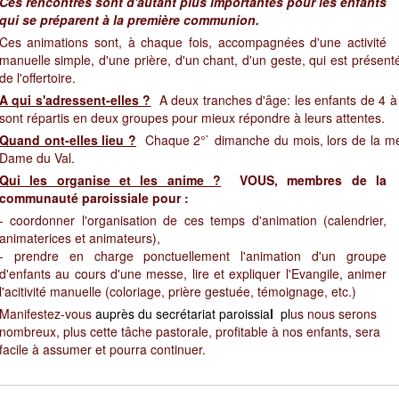
Ces rencontres sont d'autant plus importantes pour les enfants
qui se préparent à la première communion.
Ces animations sont, à chaque fois, accompagnées d'une activité
manuelle simple, d'une prière, d'un chant, d'un geste, qui est présen
de l'offertoire.
A qui s'adressent-elles ?
A deux tranches d'âge: les enfants de 4 à
sont répartis en deux groupes pour mieux répondre à leurs attentes.
Quand ont-elles lieu ?
Chaque 2°` dimanche du mois, lors de la m
Dame du Val.
Qui les organise et les anime ?
VOUS, membres de la
communauté paroissiale pour :
- coordonner l'organisation de ces temps d'animation (calendrier,
animaterices et animateurs),
- prendre en charge ponctuellement l'animation d'un groupe
d'enfants au cours d'une messe, lire et expliquer l'Evangile, animer
l'acitivité manuelle (coloriage, prière gestuée, témoignage, etc.)
Manifestez-vous
auprès du secrétariat paroissia
l
pl
us nous serons
nombreux, plus cette tâche pastorale, profitable à nos enfants, sera
facile à assumer et pourra continuer.