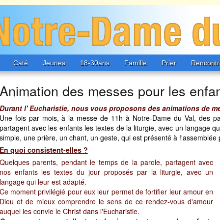
Caté
Jeunes
18-30ans
Famille
Prier
Rencontr
Animation des messes pour les enfa
Durant l' Eucharistie, nous vous proposons des animations de m
Une fois par mois, à la messe de 11h à Notre-Dame du Val, des par
partagent avec les enfants les textes de la liturgie, avec un langage qu
simple, une prière, un chant, un geste, qui est présenté à !'assemblée p
En quoi consistent-elles ?
Quelques parents, pendant le temps de la parole, partagent avec
nos enfants les textes du jour proposés par la liturgie, avec un
langage qui leur est adapté.
Ce moment privilégié pour eux leur permet de fortifier leur amour en
Dieu et de mieux comprendre le sens de ce rendez-vous d'amour
auquel les convie le Christ dans l'Eucharistie.