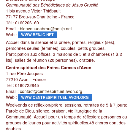
Communauté des Bénédictines de Jésus Crucifié
1 bis avenue Victor Thiébault
77177 Brou-sur-Chantreine - France
Tél : 0160206160
Email :
bienvenueabrou@benjc.net
Web :
WWW.BENJC.NET
Accueil dans le silence et la prière, prêtres, religieux (ses),
personnes seules (femmes), couples, petits groupes.
Participation aux offices. 2 maisons de 5 et 8 chambres (1 à 2
lits), salles de réunion (20 personnes), oratoire.
Centre spirituel des Frères Carmes d’Avon
1 rue Père Jacques
77210 Avon - France
Tél : 0160722845
Email :
contact@centrespirituel-avon.org
Web :
WWW.CENTRESPIRITUEL-AVON.ORG
Week-ends de réflexion/prière, sessions, retraites de 5 à 7 jours:
Parole de Dieu, silence, oraison, vie liturgique de la
Communauté. Accueil pour un temps de réflexion: personnes ou
groupes de jeunes pour activités spirituelles.48 chbres dont des
doubles