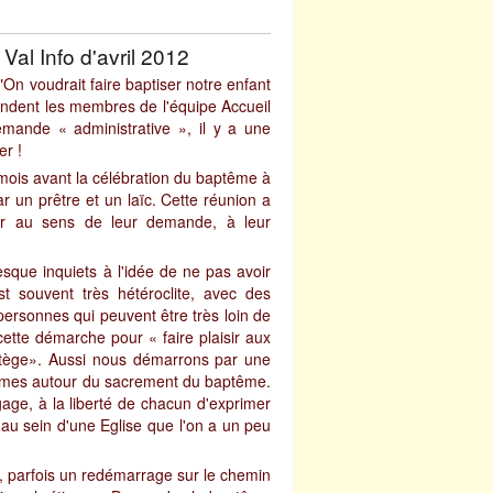
al Info d'avril 2012
On voudrait faire baptiser notre enfant
tendent les membres de l'équipe Accueil
emande « administrative », il y a une
er !
 mois avant la célébration du baptême à
 un prêtre et un laïc. Cette réunion a
chir au sens de leur demande, à leur
esque inquiets à l'idée de ne pas avoir
t souvent très hétéroclite, avec des
personnes qui peuvent être très loin de
t cette démarche pour « faire plaisir aux
rotège». Aussi nous démarrons par une
hèmes autour du sacrement du baptême.
gage, à la liberté de chacun d'exprimer
 au sein d'une Eglise que l'on a un peu
 parfois un redémarrage sur le chemin