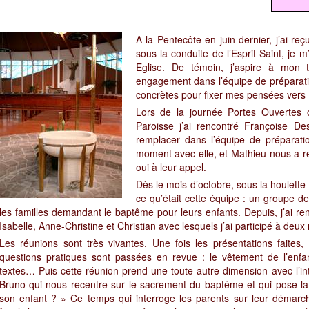
A la Pentecôte en juin dernier, j’ai re
sous la conduite de l’Esprit Saint, je
Eglise. De témoin, j’aspire à mon t
engagement dans l’équipe de préparat
concrètes pour fixer mes pensées vers «
Lors de la journée Portes Ouvertes
Paroisse j’ai rencontré Françoise De
remplacer dans l’équipe de préparat
moment avec elle, et Mathieu nous a rej
oui à leur appel.
Dès le mois d’octobre, sous la houlette
ce qu’était cette équipe : un groupe d
les familles demandant le baptême pour leurs enfants. Depuis, j’ai re
Isabelle, Anne-Christine et Christian avec lesquels j’ai participé à deux
Les réunions sont très vivantes. Une fois les présentations faites,
questions pratiques sont passées en revue : le vêtement de l’enfan
textes… Puis cette réunion prend une toute autre dimension avec l’in
Bruno qui nous recentre sur le sacrement du baptême et qui pose la 
son enfant ? » Ce temps qui interroge les parents sur leur démarche