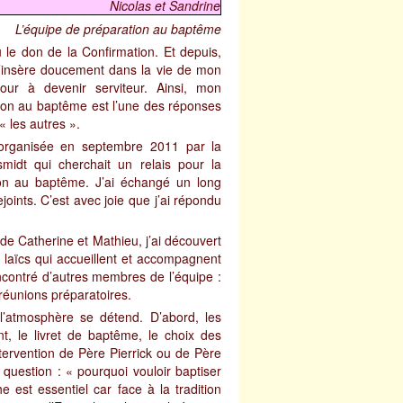
Nicolas et Sandrine
L’équipe de préparation au baptême
çu le don de la Confirmation. Et depuis,
 m’insère doucement dans la vie de mon
our à devenir serviteur. Ainsi, mon
ion au baptême est l’une des réponses
 les autres ».
 organisée en septembre 2011 par la
smidt qui cherchait un relais pour la
ion au baptême. J’ai échangé un long
oints. C’est avec joie que j’ai répondu
 de Catherine et Mathieu, j’ai découvert
e laïcs qui accueillent et accompagnent
ncontré d’autres membres de l’équipe :
 réunions préparatoires.
 l’atmosphère se détend. D’abord, les
t, le livret de baptême, le choix des
tervention de Père Pierrick ou de Père
question : « pourquoi vouloir baptiser
 est essentiel car face à la tradition