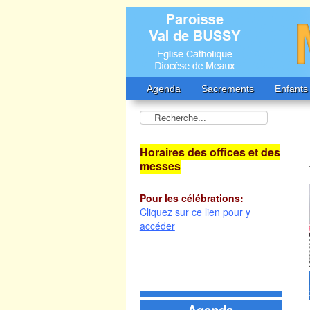
Agenda
Sacrements
Enfants
Horaires des offices et des
messes
Pour les célébrations:
Cliquez sur ce lien pour y
accéder
Agenda