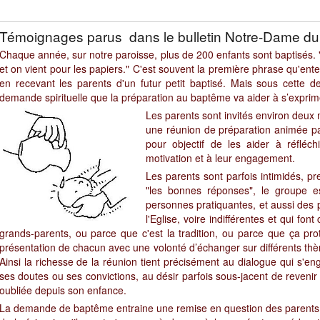
Témoignages parus dans le bulletin Notre-Dame du V
Chaque année, sur notre paroisse, plus de 200 enfants sont baptisés. "
et on vient pour les papiers." C'est souvent la première phrase qu'en
en recevant les parents d'un futur petit baptisé. Mais sous cette d
demande spirituelle que la préparation au baptême va aider à s’exprim
Les parents sont invités environ deux
une réunion de préparation animée par
pour objectif de les aider à réflé
motivation et à leur engagement.
Les parents sont parfois intimidés, pr
"les bonnes réponses", le groupe es
personnes pratiquantes, et aussi des 
l'Eglise, voire indifférentes et qui fon
grands-parents, ou parce que c'est la tradition, ou parce que ça p
présentation de chacun avec une volonté d’échanger sur différents t
Ainsi la richesse de la réunion tient précisément au dialogue qui s'en
ses doutes ou ses convictions, au désir parfois sous-jacent de revenir
oubliée depuis son enfance.
La demande de baptême entraine une remise en question des parents,