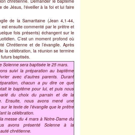
ation chrétienne. Demander le baptême
 Jésus, l'éveiller à la foi et lui faire
ngile de la Samaritaine (Jean 4,1-44,
i est ensuite commenté par le prêtre et
elque fois présents) échangent sur le
quotidien. C’est un moment profond où
é Chrétienne et de l’évangile. Après
e la célébration, la réunion se termine
futurs baptisés.
lle Solenne sera baptisée le 25 mars.
ons suivi la préparation au baptême
évrier avec d’autres parents. Durant
réparation, chacun a pu dire ce que
tait le baptême pour lui, et puis nous
arlé du choix du parrain et de la
ne. Ensuite, nous avons mené une
 sur le texte de l’évangile que le prêtre
ant la célébration.
 la messe du 4 mars à Notre-Dame du
ous avons présenté Solenne à la
uté chrétienne.