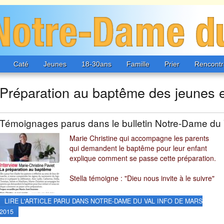
Caté
Jeunes
18-30ans
Famille
Prier
Rencontr
Préparation au baptême des jeunes 
Témoignages parus dans le bulletin Notre-Dame du Va
Marie Christine qui accompagne les parents
qui demandent le baptême pour leur enfant
explique comment se passe cette préparation.
Stella témoigne : "Dieu nous invite à le suivre"
LIRE L'ARTICLE PARU DANS NOTRE-DAME DU VAL INFO DE MARS
2015