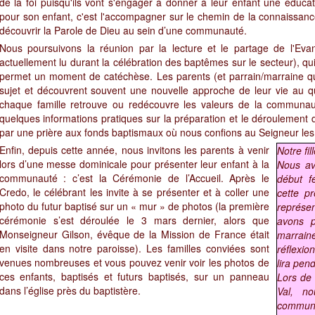
de la foi puisqu'ils vont s'engager à donner à leur enfant une éduc
pour son enfant, c'est l'accompagner sur le chemin de la connaissance de
découvrir la Parole de Dieu au sein d’une communauté.
Nous poursuivons la réunion par la lecture et le partage de l'Eva
actuellement lu durant la célébration des baptêmes sur le secteur), qu
permet un moment de catéchèse. Les parents (et parrain/marraine qu
sujet et découvrent souvent une nouvelle approche de leur vie au 
chaque famille retrouve ou redécouvre les valeurs de la communaut
quelques informations pratiques sur la préparation et le déroulement d
par une prière aux fonds baptismaux où nous confions au Seigneur les 
Enfin, depuis cette année, nous invitons les parents à venir
Notre fi
lors d’une messe dominicale pour présenter leur enfant à la
Nous av
communauté : c’est la Cérémonie de l’Accueil. Après le
début f
Credo, le célébrant les invite à se présenter et à coller une
cette p
photo du futur baptisé sur un « mur » de photos (la première
représen
cérémonie s’est déroulée le 3 mars dernier, alors que
avons p
Monseigneur Gilson, évêque de la Mission de France était
marrai
en visite dans notre paroisse). Les familles conviées sont
réflexion
venues nombreuses et vous pouvez venir voir les photos de
lira pend
ces enfants, baptisés et futurs baptisés, sur un panneau
Lors de
dans l’église près du baptistère.
Val, n
communa