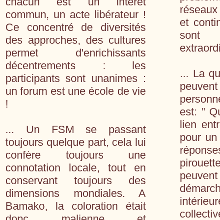
chacun est un intérêt
réseaux 
commun, un acte libérateur !
et conti
Ce concentré de diversités
sont
des approches, des cultures
extraord
permet d'enrichissants
décentrements : les
... La q
participants sont unanimes :
peuve
un forum est une école de vie
personn
!
est: " Q
lien en
... Un FSM se passant
pour un
toujours quelque part, cela lui
réponse
confère toujours une
pirouet
connotation locale, tout en
peuvent 
conservant toujours des
démarc
dimensions mondiales. A
intéri
Bamako, la coloration était
collec
donc malienne et