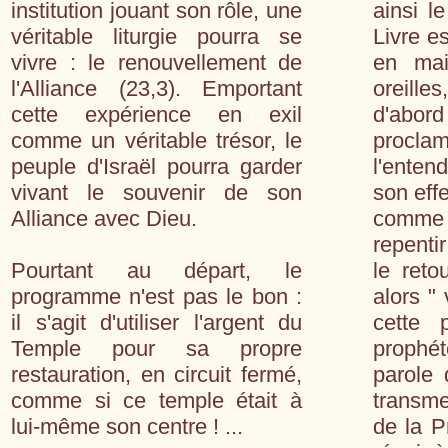
institution jouant son rôle, une
ainsi l
véritable liturgie pourra se
Livre e
vivre : le renouvellement de
en ma
l'Alliance (23,3). Emportant
oreille
cette expérience en exil
d'abor
comme un véritable trésor, le
procla
peuple d'Israël pourra garder
l'entend
vivant le souvenir de son
son effe
Alliance avec Dieu.
comme
repenti
Pourtant au départ, le
le reto
programme n'est pas le bon :
alors " 
il s'agit d'utiliser l'argent du
cette 
Temple pour sa propre
prophé
restauration, en circuit fermé,
parole 
comme si ce temple était à
transme
lui-même son centre ! ...
de la P