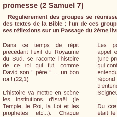
promesse (2 Samuel 7)
Régulièrement des groupes se réunissen
des textes de la Bible : l'un de ces group
ses réflexions sur un Passage du 2ème livr
Dans ce temps de répit
Les po
précédant l'exil du Royaume
appel e
du Sud, se raconte l'histoire
(une pr
de ce roi qui fut, comme
qui con
David son " père " ... un bon
entend
roi ! (22,1)
répond à
d'ent
L'histoire va mettre en scène
Seigneu
les institutions d'Israël (le
Temple, le Roi, la Loi et les
Du cœu
prophètes etc...). Chaque
était l