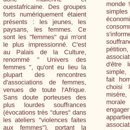
monde !
ouestafricaine. Des groupes
simple
forts numériquement étaient
économi
présents : les jeunes, les
consom
paysans, les femmes. Ce
s'inform
sont les "femmes" qui m'ont
souffr
le plus impressionné. C'est
pétiti
au Palais de la Culture,
associat
renommé " Univers des
d'être 
femmes ", qu'ont eu lieu la
simple,
plupart des rencontres
fait ho
d'associations de femmes,
choisi 
venues de toute l'Afrique.
misère
Sans doute porteuses des
morale 
plus lourdes souffrances
engager
(évocations très "dures" dans
appar
les ateliers "violences faites
associa
aux femmes"), portant la