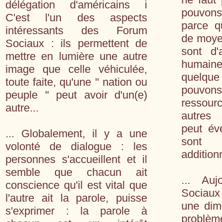
délégation d'américains i
pouvons 
C'est l'un des aspects
parce q
intéressants des Forum
de moye
Sociaux : ils permettent de
sont d'
mettre en lumière une autre
humain
image que celle véhiculée,
quelqu
toute faite, qu'une " nation ou
pouvon
peuple " peut avoir d'un(e)
ressour
autre...
autres 
peut év
... Globalement, il y a une
sont 
volonté de dialogue : les
additionn
personnes s'accueillent et il
semble que chacun ait
... Auj
conscience qu'il est vital que
Sociaux 
l'autre ait la parole, puisse
une dim
s'exprimer : la parole à
problè